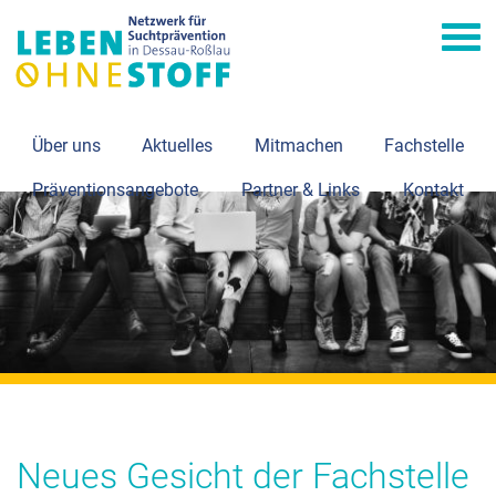
Navi
Über uns
Aktuelles
Mitmachen
Fachstelle
Präventionsangebote
Partner & Links
Kontakt
Neues Gesicht der Fachstelle