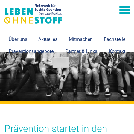
Navi
Über uns
Aktuelles
Mitmachen
Fachstelle
Präventionsangebote
Partner & Links
Kontakt
Prävention startet in den